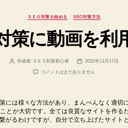
カ
ＳＥＯ対策を始める
SEO対策方法
テ
ゴ
O対策に動画を利
リ
ー
作成者:
ＳＥＯ対策初心者
2022年11月17日
投
投
稿
稿
SEO
コメントはまだありません
者
日
対
策
に
動
対策には様々な方法があり、まんべんなく適切
画
ことが大切です。全ては良質なサイトを作る
を
繋がるわけですが、自分で立ち上げたサイト
利
用