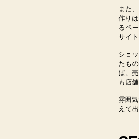
また、
作りは
るペー
サイト
ショッ
たもの
ば、売
も店舗
雰囲気
えて出