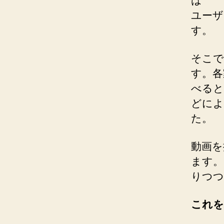
は
ユーザ
す。
そこで
す。各
べると
どによ
た。
動画を
ます。
りつつ
これを