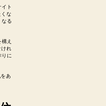
サイト
たくな
くなる
を構え
なけれ
作りに
気をあ