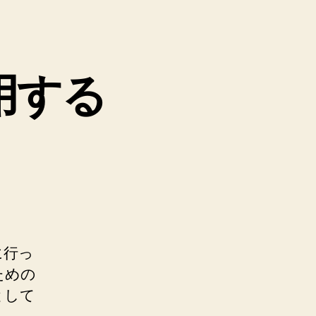
用する
に行っ
ための
として