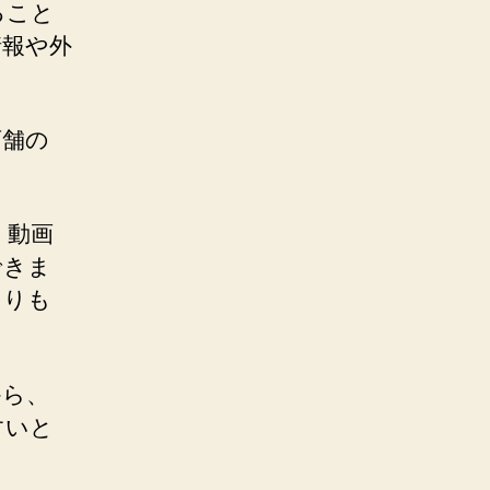
ること
情報や外
店舗の
、動画
できま
よりも
から、
すいと