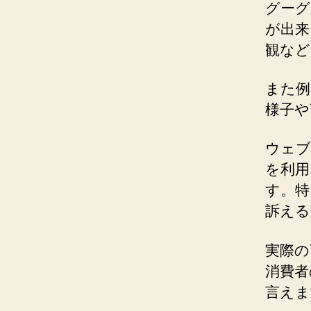
グーグ
が出来
観など
また例
様子や
ウェブ
を利用
す。特
訴える
実際の
消費者
言えま