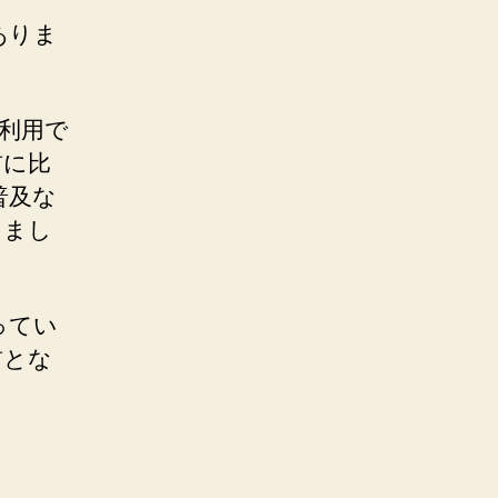
ありま
の利用で
前に比
普及な
りまし
ってい
前とな